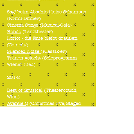
Sag’ beim Abschied leise Schampus
(Krimi-Dinner)
Cinema Songs
(Musical-Gala)
Rondo
(Tanztheater)
Loriot - die Ente bleibt draußen
(Comedy)
Silenced Noise
(Klassik-er)
Tränen gelacht
(Soloprogramm
Wiener Lied)
2014:
Best of Grusical
(Theatercouch,
Wien)
Avenue Q
(Christmas Eve, Staged
reading Theatercouch, Wien)
RENT
(Joanne, Staged reading
Theatercouch, Wien)