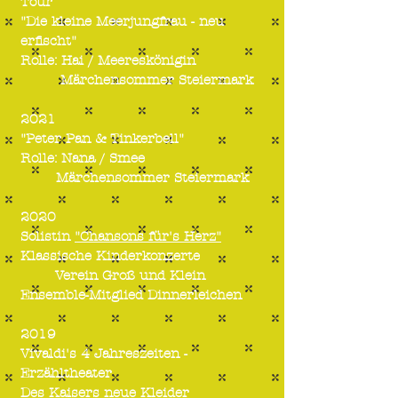
Tour
"Die kleine Meerjungfrau - neu
erfischt"
Rolle: Hai / Meereskönigin
Märchensommer Steiermark
2021
"Peter Pan & Tinkerbell"
Rolle: Nana / Smee
Märchensommer Steiermark
2
020
Solistin
"Chansons für's Herz"
Klassische Kinderkonzerte
Verein Groß und Klein
Ensemble-Mitglied Dinnerleichen
2019
Vivaldi's 4 Jahreszeiten -
Erzähltheater
Des Kaisers neue Kleider