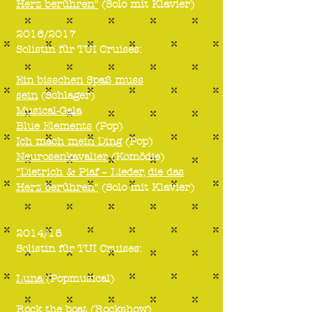
Herz berühren"
(Solo mit Klavier)
2016/2017
Solistin für TUI Cruises:
Ein bisschen Spaß muss
sein
(Schlager)
M
usical-Gala
Blue Elements
(Pop)
Ich mac
h mein Ding
(Pop)
Neurosenkavalier
(Komödie)
"
Dietrich & Piaf – Lieder, die das
Herz berühren"
(Solo mit Klavier)
2014/15
Solistin für TUI Cruises:
Luna
(Popmusical)
Rock the boat
(Rockshow)