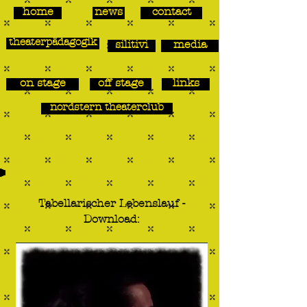
home
news
contact
theaterpädagogik
silitivi
media
on stage
off stage
links
nordstern theaterclub
Tabellarischer Lebenslauf -
Download: