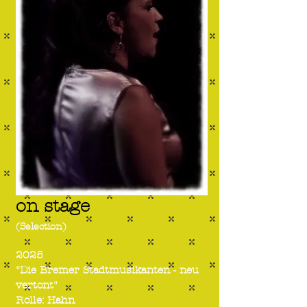
on stage
(Selection)
2025
"Die Bremer Stadtmusikanten - neu
vertont"
Rolle: Hahn